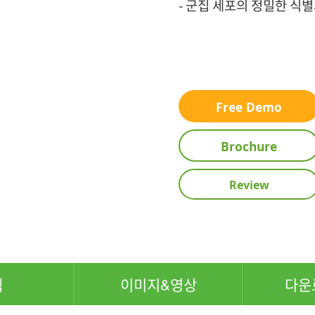
-
군집 세포의 정밀한 식별
Free Demo
Brochure
Review
펙
이미지&영상
다운