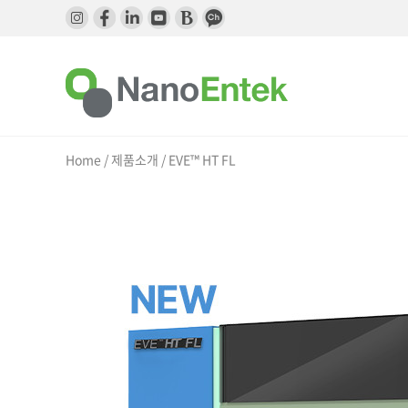
메
본
뉴
문
바
으
로
로
가
바
기
로
가
기
Home / 제품소개 /
EVE™ HT FL