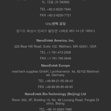
차, 12층 (우.08389)
TEL +82-2-6220-7940
FAX +82-2-6220-7721
나노엔텍 공장
경기도 화성시 만세구 팔탄면 서해로 851-14 (우.18531)
NanoEntek America, Inc.
220 Bear Hill Road, Suite 102, Waltham, MA 02451, USA
TEL +1-781-472-2558
FAX +1-781-790-5649
NanoEntek Europe
med-tech supplies GmbH, Lochhamerstr. 4a, 82152 Martinsri
ed, Germany
TEL +49-89-21-55-38-43
FAX +49-89-99-95-46-60
NanoEntek Bio-Technology (Beijing) Ltd
Room 302, 3F, Building 19, No. 88 Liuxiang Road, Fengtai Di
strict, Bejing
TEL +86-10-5920-7980