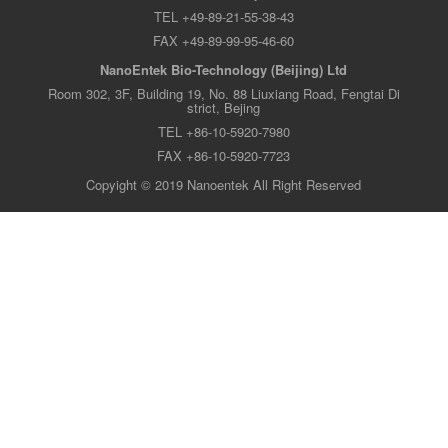
TEL +49-89-21-55-38-43
FAX +49-89-99-95-46-60
NanoEntek Bio-Technology (Beijing) Ltd
Room 302, 3F, Building 19, No. 88 Liuxiang Road, Fengtai Di
strict, Bejing
TEL +86-10-5920-7980
FAX +86-10-5920-7723
Copyight © 2019 Nanoentek All Right Reserved